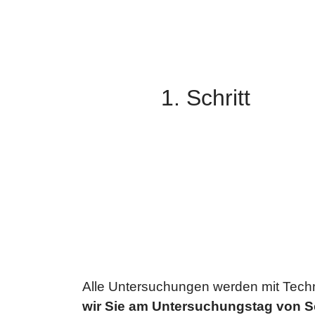
Injektion eines radioaktiven
Präparates
Die Strahlung ist vergleichbar mit der von
1. Schritt
CT-Untersuchungen und baut sich in 1-2
Tagen ab.
KEINE allergischen Reaktionen
Alle Untersuchungen werden mit Techne
wir Sie am Untersuchungstag von S