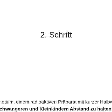
Aufnahme der Szintigramme
im Liegen
2. Schritt
Mit einer Gamma-Kamera
tium, einem radioaktiven Präparat mit kurzer Halbw
chwangeren und Kleinkindern Abstand zu halten