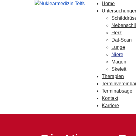
Home
Untersuchunge
Schilddrüs
Nebenschi
Herz
Dat-Scan
Lunge
Niere
Magen
Skelett
Therapien
Terminvereinba
Terminabsage
Kontakt
Karriere